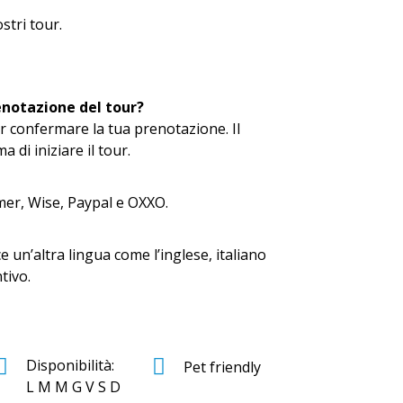
stri tour.
enotazione del tour?
er confermare la tua prenotazione. Il
di iniziare il tour.
mer, Wise, Paypal e OXXO.
 un’altra lingua come l’inglese, italiano
tivo.
Disponibilità:
Pet friendly
L M M G V S D