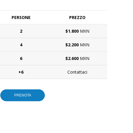
PERSONE
PREZZO
2
$1.800
MXN
4
$2.200
MXN
6
$2.600
MXN
+6
Contattaci
PRENOTA
 TUO TOUR?