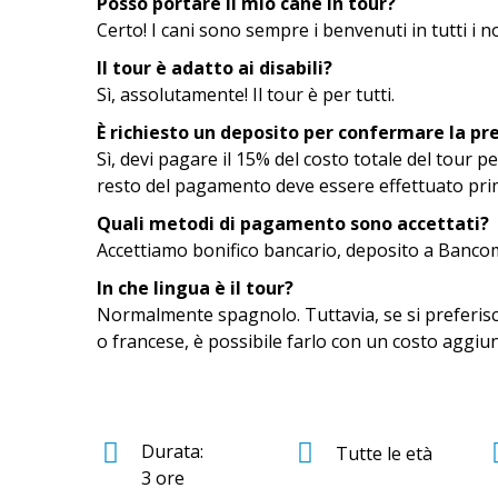
Posso portare il mio cane in tour?
Certo! I cani sono sempre i benvenuti in tutti i no
Il tour è adatto ai disabili?
Sì, assolutamente! Il tour è per tutti.
È richiesto un deposito per confermare la pr
Sì, devi pagare il 15% del costo totale del tour p
resto del pagamento deve essere effettuato prima 
Quali metodi di pagamento sono accettati?
Accettiamo bonifico bancario, deposito a Banco
In che lingua è il tour?
Normalmente spagnolo. Tuttavia, se si preferisce
o francese, è possibile farlo con un costo aggiun
Durata:
Tutte le età
3 ore